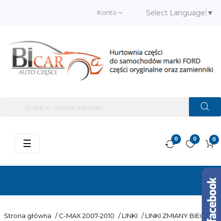
Konto
Select Language
▼
0
0
0
Przełącz
☰
nawigację
Strona główna
/
C-MAX 2007-2010
/
LINKI
/
LINKI ZMIANY BIEGÓW