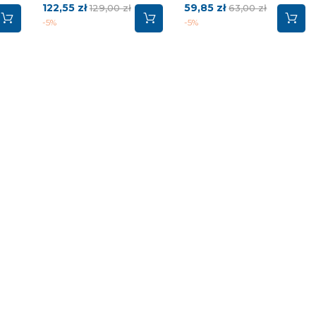
Cena
Cena
Cena
Cena
122,55 zł
59,85 zł
129,00 zł
63,00 zł
wa
podstawowa
podstawowa
-5%
-5%