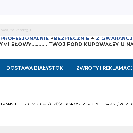
+
PROFESJONALNIE
+
BEZPIECZNIE
+
Z GWARANCJ
YMI SŁOWY............
TWÓJ FORD KUPOWAŁBY U NAS
DOSTAWA BIAŁYSTOK
ZWROTY I REKLAMACJ
TRANSIT CUSTOM 2012-
/
CZĘŚCI KAROSERII – BLACHARKA
/
POZOS