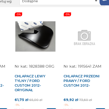

Dostępne
rtuj wg:
-5%
-5%
ZAM
1828388 ORG
1915641 ZAM
CHLAPACZ LEWY
CHLAPACZ PRZEDNI
TYLNY / FORD
PRAWY / FORD
2-
CUSTOM 2012-
CUSTOM 2012-
ORYGINAŁ
Cena
Cena
Cena
Cena
61,75 zł
69,92 zł
65,00 zł
73,60 zł
wa
podstawowa
podstawowa
-5%
-5%