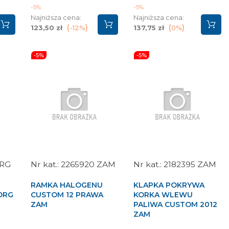
a
podstawowa
podstawowa
-5%
-5%
Najniższa cena:
Najniższa cena:
123,50 zł
-12%
137,75 zł
0%
-5%
-5%
ORG
2265920 ZAM
2182395 ZAM
RAMKA HALOGENU
KLAPKA POKRYWA
ORG
CUSTOM 12 PRAWA
KORKA WLEWU
ZAM
PALIWA CUSTOM 2012
ZAM