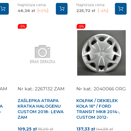
Najniższa cena:
Najniższa cena:
46,36 zł
+2%
225,72 zł
-4%
-5%
-5%
ZAM
2267132 ZAM
2040066 ORG
E
ZAŚLEPKA ATRAPA
KOŁPAK / DEKIELEK
A
KRATKA HALOGENU
KOŁA 16" / FORD
-
CUSTOM 2018- LEWA
TRANSIT MK8 2014-,
ZAM
CUSTOM 2012-
Cena
Cena
Cena
Cena
109,25 zł
137,33 zł
115,00 zł
144,56 zł