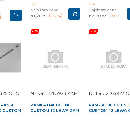
podstawowa
podstawow
-5%
-5%
stawowa
Najniższa cena:
Najniższa cena:
:
81,70 zł
-20%
62,70 zł
+5%
-5%
-5%
825 ORG
2265923 ZAM
2265923 
ERANIA
RAMKA HALOGENU
RAMKA HALOGENU
RD CUSTOM
CUSTOM 12 LEWA ZAM
CUSTOM 12 LEWA 