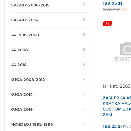
Cena
Cen
189,05 zł
GALAXY 2006-2015
pod
199,00 zł
-5%
GALAXY 2015-
-5%
KA 1996-2008
KA 2008-
KA 2018-
KUGA 2008-2012
2265
KUGA 2012-
ZAŚLEPKA A
KRATKA HA
CUSTOM 201
KUGA 2019-
ZAM
MONDEO I 1992-1996
Cena
Cen
166,25 zł
175,