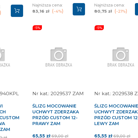
Najniższa cena:
Najniższa cena:
:
83,16 zł
-4%
80,75 zł
-21%
-5%
-5%
0940KPL
2029537 ZAM
2029538 
I
ŚLIZG MOCOWANIE
ŚLIZG MOCOWANI
CH
UCHWYT ZDERZAKA
UCHWYT ZDERZAK
-/CUSTOM
PRZÓD CUSTOM 12-
PRZÓD CUSTOM 12
WA
PRAWY ZAM
LEWY ZAM
 ZAM
Cena
Cena
Cena
Cena
65,55 zł
65,55 zł
69,00 zł
69,00 zł
a
0 zł