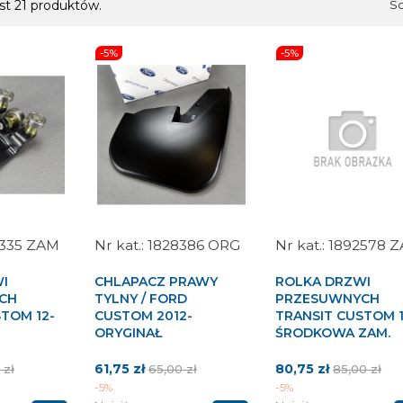
st 21 produktów.
So
-5%
-5%
335 ZAM
1828386 ORG
1892578 
I
CHLAPACZ PRAWY
ROLKA DRZWI
CH
TYLNY / FORD
PRZESUWNYCH
TOM 12-
CUSTOM 2012-
TRANSIT CUSTOM 1
ORYGINAŁ
ŚRODKOWA ZAM.
Cena
Cena
Cena
Cena
61,75 zł
80,75 zł
 zł
65,00 zł
85,00 zł
tawowa
podstawowa
podstawo
-5%
-5%