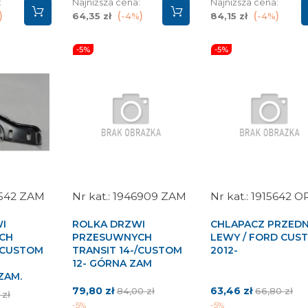
:
Najniższa cena:
Najniższa cena:
64,35 zł
-4%
84,15 zł
-4%
-5%
-5%
542 ZAM
1946909 ZAM
1915642 O
I
ROLKA DRZWI
CHLAPACZ PRZEDN
CH
PRZESUWNYCH
LEWY / FORD CUS
-/CUSTOM
TRANSIT 14-/CUSTOM
2012-
12- GÓRNA ZAM
ZAM.
Cena
Cena
Cena
Cena
79,80 zł
63,46 zł
84,00 zł
66,80 zł
 zł
podstawowa
podstawo
-5%
-5%
tawowa