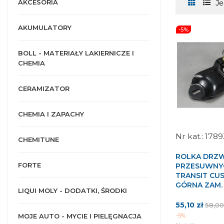
AKCESORIA
Je
AKUMULATORY
-5%
BOLL - MATERIAŁY LAKIERNICZE I
CHEMIA
CERAMIZATOR
CHEMIA I ZAPACHY
1789
CHEMITUNE
ROLKA DRZW
FORTE
PRZESUWNY
TRANSIT CUS
GÓRNA ZAM.
LIQUI MOLY - DODATKI, ŚRODKI
Cena
Cena
55,10 zł
58,00
pods
-5%
MOJE AUTO - MYCIE I PIELĘGNACJA