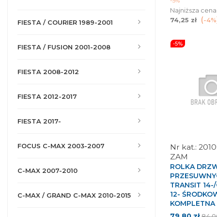
-5%
Najniższa cena
74,25 zł
-4%
FIESTA / COURIER 1989-2001
-5%
FIESTA / FUSION 2001-2008
FIESTA 2008-2012
FIESTA 2012-2017
FIESTA 2017-
FOCUS C-MAX 2003-2007
201
ZAM
ROLKA DRZW
C-MAX 2007-2010
PRZESUWNY
TRANSIT 14
12- ŚRODKO
C-MAX / GRAND C-MAX 2010-2015
KOMPLETNA
Cena
Cen
79,80 zł
84,0