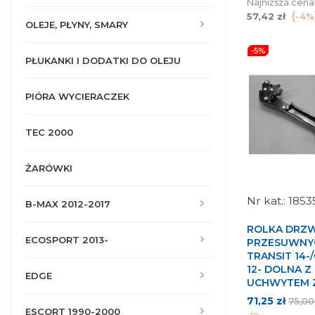
Najniższa cena
57,42 zł
-4%
OLEJE, PŁYNY, SMARY
-5%
PŁUKANKI I DODATKI DO OLEJU
PIÓRA WYCIERACZEK
TEC 2000
ŻARÓWKI
1853
B-MAX 2012-2017
ROLKA DRZW
ECOSPORT 2013-
PRZESUWNY
TRANSIT 14
12- DOLNA Z
EDGE
UCHWYTEM 
Cena
Cena
71,25 zł
75,00
ESCORT 1990-2000
pods