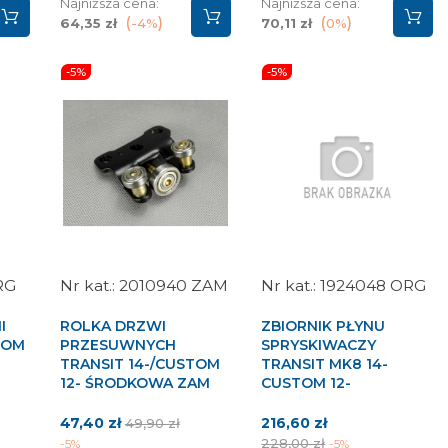
Najniższa cena:
Najniższa cena:
64,35 zł
-4%
70,11 zł
0%
-5%
-5%
RG
2010940 ZAM
1924048 ORG
I
ROLKA DRZWI
ZBIORNIK PŁYNU
TOM
PRZESUWNYCH
SPRYSKIWACZY
TRANSIT 14-/CUSTOM
TRANSIT MK8 14-
12- ŚRODKOWA ZAM
CUSTOM 12-
Cena
Cena
Cena
Cena
47,40 zł
216,60 zł
49,90 zł
wa
podstawowa
podstawowa
228,00 zł
-5%
-5%