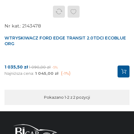
2143478
WTRYSKIWACZ FORD EDGE TRANSIT 2.0TDCI ECOBLUE
ORG
Cena
Cena
1 035,50 zł
1 090,00 zł
-5%
podstawowa
Najniższa cena:
1 045,00 zł
-1%
Pokazano 1-2 z 2 pozycji