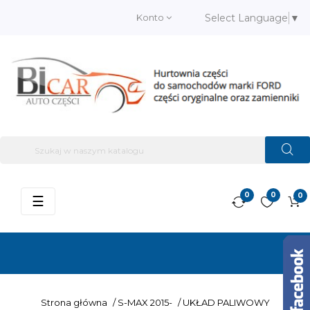
Konto
Select Language
▼
0
0
0
Przełącz
☰
nawigację
Strona główna
/
S-MAX 2015-
/
UKŁAD PALIWOWY