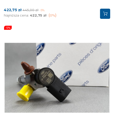
Cena
Cena
422,75 zł
445,00 zł
-5%
podstawowa
Najniższa cena:
422,75 zł
0%
-5%