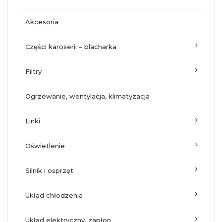
akcesoria
części karoserii – blacharka
filtry
ogrzewanie, wentylacja, klimatyzacja
linki
oświetlenie
silnik i osprzęt
układ chłodzenia
układ elektryczny, zapłon