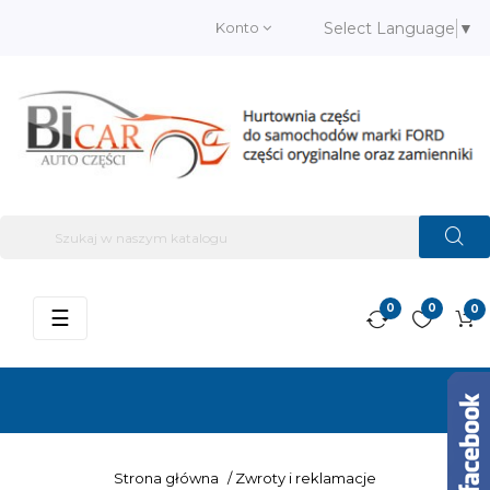
Konto
Select Language
▼
0
0
0
Przełącz
☰
nawigację
Strona główna
/
Zwroty i reklamacje