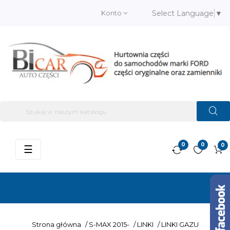
Konto
Select Language
▼
0
0
0
Przełącz
☰
nawigację
Strona główna
/
S-MAX 2015-
/
LINKI
/
LINKI GAZU