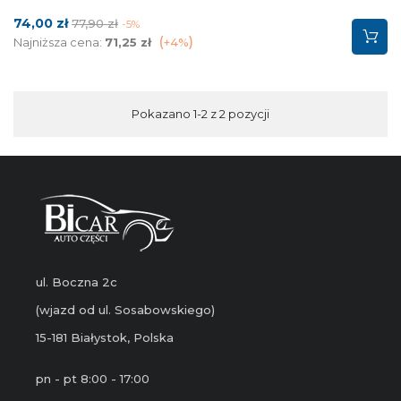
Cena
Cena
74,00 zł
77,90 zł
-5%
podstawowa
Najniższa cena:
71,25 zł
+4%
Pokazano 1-2 z 2 pozycji
ul. Boczna 2c
(wjazd od ul. Sosabowskiego)
15-181 Białystok, Polska
pn - pt 8:00 - 17:00