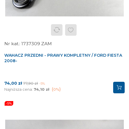
1737309 ZAM
WAHACZ PRZEDNI - PRAWY KOMPLETNY / FORD FIESTA
2008-
Cena
Cena
74,00 zł
77,90 zł
-5%
podstawowa
Najniższa cena:
74,10 zł
0%
-5%