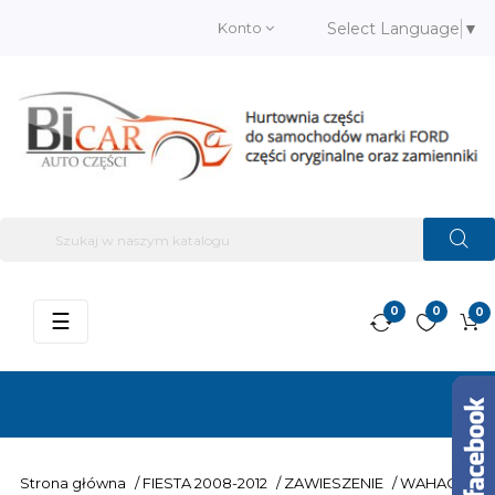
Konto
Select Language
▼
0
0
0
Przełącz
☰
nawigację
Strona główna
/
FIESTA 2008-2012
/
ZAWIESZENIE
/
WAHACZE