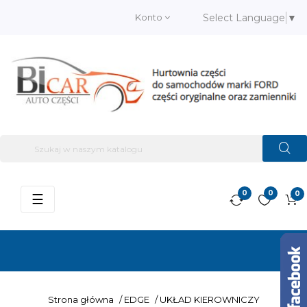
Konto
Select Language
▼
0
0
0
Przełącz
☰
nawigację
Strona główna
/
EDGE
/
UKŁAD KIEROWNICZY