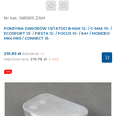
1685815 ZAM
POKRYWA ZAWORÓW 1.5/1.6TDCI B-MAX 12- / C-MAX 10- /
ECOSPORT 13- / FIESTA 12- / FOCUS 10- / KA+ / MONDEO
MK4 MK5 / CONNECT 15-
Cena
Cena
210,90 zł
222,00 zł
-5%
podstawowa
Najniższa cena:
219,78 zł
-4%
-5%