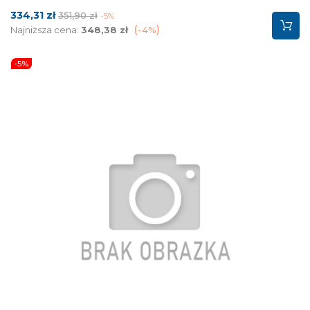
Cena
Cena
334,31 zł
351,90 zł
-5%
podstawowa
Najniższa cena:
348,38 zł
-4%
-5%