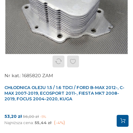
1685820 ZAM
CHŁODNICA OLEJU 1.5 / 1.6 TDCI / FORD B-MAX 2012-, C-
MAX 2007-2019, ECOSPORT 2011-, FIESTA MK7 2008-
2019, FOCUS 2004-2020, KUGA
Cena
Cena
53,20 zł
56,00 zł
-5%
podstawowa
Najniższa cena:
55,44 zł
-4%