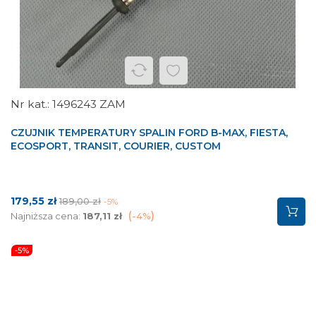
1496243 ZAM
CZUJNIK TEMPERATURY SPALIN FORD B-MAX, FIESTA,
ECOSPORT, TRANSIT, COURIER, CUSTOM
Cena
Cena
179,55 zł
189,00 zł
-5%
podstawowa
Najniższa cena:
187,11 zł
-4%
-5%