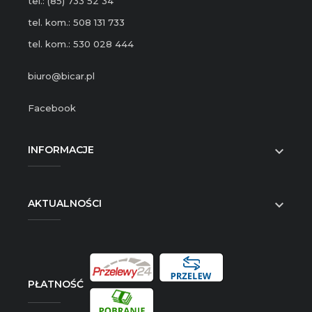
tel.: (85) 733 52 34
tel. kom.: 508 131 733
tel. kom.: 530 028 444
biuro@bicar.pl
Facebook
INFORMACJE

AKTUALNOŚCI

PŁATNOŚĆ