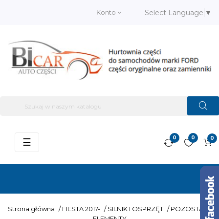
Konto
Select Language
▼
0
0
0
Przełącz
☰
nawigację
Strona główna
/
FIESTA 2017-
/
SILNIK I OSPRZĘT
/
POZOSTAŁE
ELEMENTY