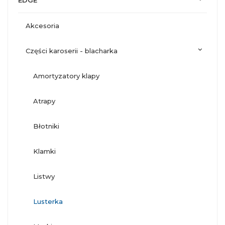
EDGE
akcesoria
części karoserii - blacharka
amortyzatory klapy
atrapy
błotniki
klamki
listwy
lusterka