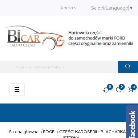
Konto
Select Language
▼
0
0
0
Przełącz
☰
nawigację
Strona główna
/
EDGE
/
CZĘŚCI KAROSERII - BLACHARKA
/
LUSTERKA