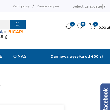
Select Language
▼
Zaloguj się
/
Zarejestruj się
0
0
0
- 0,00 zł
Ą
=
BICAR!
 ;)
E
O NAS
Darmowa wysyłka od 400 zł
Ł