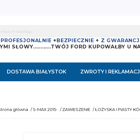
+
PROFESJONALNIE
+
BEZPIECZNIE
+
Z GWARANCJ
YMI SŁOWY............
TWÓJ FORD KUPOWAŁBY U NAS
DOSTAWA BIAŁYSTOK
ZWROTY I REKLAMACJ
Strona główna
/
S-MAX 2015-
/
ZAWIESZENIE
/
ŁOŻYSKA I PIASTY KÓ