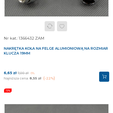
1366432 ZAM
NAKRĘTKA KOŁA NA FELGE ALUMIONIOWĄ NA ROZMIAR
KLUCZA 19MM
Cena
Cena
6,65 zł
7,00 zł
-5%
podstawowa
Najniższa cena:
8,55 zł
-22%
-5%