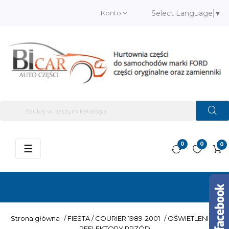
Konto
Select Language
▼
0
0
0
Przełącz
☰
nawigację
Strona główna
/
FIESTA / COURIER 1989-2001
/
OŚWIETLENIE
/
REFLEKTORY PRZÓD