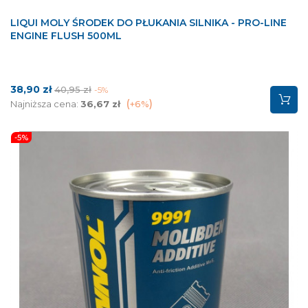
LIQUI MOLY ŚRODEK DO PŁUKANIA SILNIKA - PRO-LINE
ENGINE FLUSH 500ML
Cena
Cena
38,90 zł
40,95 zł
-5%
podstawowa
Najniższa cena:
36,67 zł
+6%
-5%