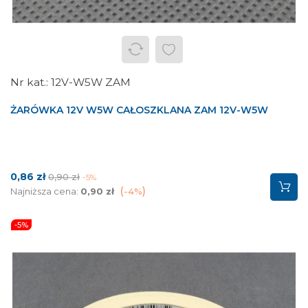
12V-W5W ZAM
ŻARÓWKA 12V W5W CAŁOSZKLANA ZAM 12V-W5W
Cena
Cena
0,86 zł
0,90 zł
-5%
podstawowa
Najniższa cena:
0,90 zł
-4%
-5%