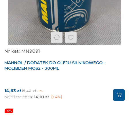
MN9091
MANNOL / DODATEK DO OLEJU SILNIKOWEGO -
MOLIBDEN MOS2 - 300ML
Cena
Cena
14,63 zł
15,40 zł
-5%
podstawowa
Najniższa cena:
14,01 zł
+4%
-5%