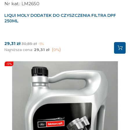
LM2650
LIQUI MOLY DODATEK DO CZYSZCZENIA FILTRA DPF
250ML
Cena
Cena
29,31 zł
30,85 zł
-5%
podstawowa
Najniższa cena:
29,31 zł
0%
-5%