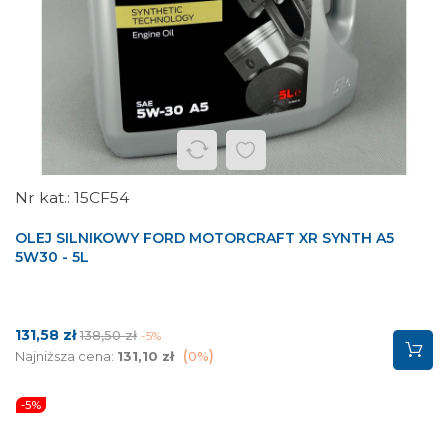
15CF54
OLEJ SILNIKOWY FORD MOTORCRAFT XR SYNTH A5
5W30 - 5L
Cena
Cena
131,58 zł
138,50 zł
-5%
podstawowa
Najniższa cena:
131,10 zł
0%
-5%