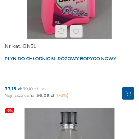
BN5L
PŁYN DO CHŁODNIC 5L RÓŻOWY BORYGO NOWY
Cena
Cena
37,15 zł
39,10 zł
-5%
podstawowa
Najniższa cena:
36,09 zł
+3%
-5%