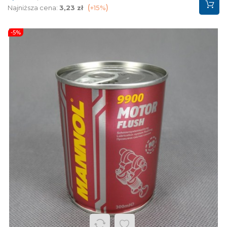
podstawowa
Najniższa cena:
3,23 zł
+15%
-5%