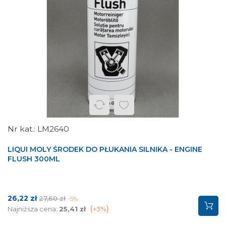
LM2640
LIQUI MOLY ŚRODEK DO PŁUKANIA SILNIKA - ENGINE
FLUSH 300ML
Cena
Cena
26,22 zł
27,60 zł
-5%
podstawowa
Najniższa cena:
25,41 zł
+3%