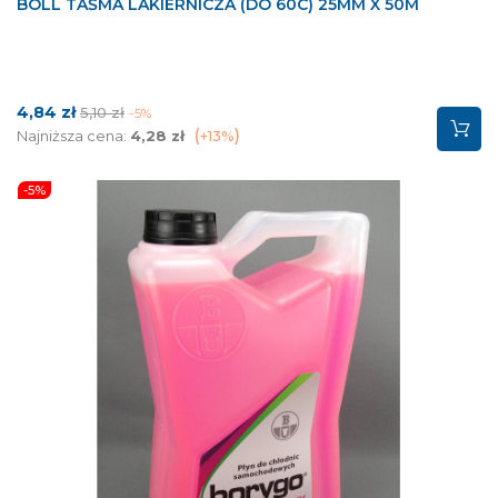
BOLL TAŚMA LAKIERNICZA (DO 60C) 25MM X 50M
Cena
Cena
4,84 zł
5,10 zł
-5%
podstawowa
Najniższa cena:
4,28 zł
+13%
-5%