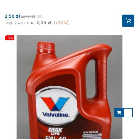
Cena
Cena
2,56 zł
2,70 zł
-5%
podstawowa
Najniższa cena:
2,09 zł
+22%
-5%