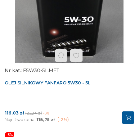
F5W30-5L.MET
OLEJ SILNIKOWY FANFARO 5W30 - 5L
Cena
Cena
116,03 zł
122,14 zł
-5%
podstawowa
Najniższa cena:
118,75 zł
-2%
-5%