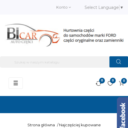
Konto
Select Language
▼
0
0
0
Przełącz
☰
nawigację
Strona główna
/
Najczęściej kupowane