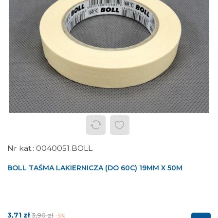
0040051 BOLL
BOLL TAŚMA LAKIERNICZA (DO 60C) 19MM X 50M
Cena
Cena
3,71 zł
3,90 zł
-5%