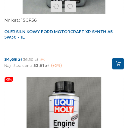
15CF56
OLEJ SILNIKOWY FORD MOTORCRAFT XR SYNTH A5
5W30 - 1L
Cena
Cena
34,68 zł
36,50 zł
-5%
podstawowa
Najniższa cena:
33,91 zł
+2%
-5%