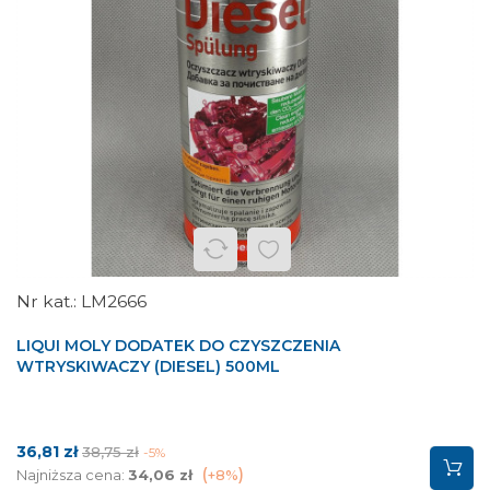
LM2666
LIQUI MOLY DODATEK DO CZYSZCZENIA
WTRYSKIWACZY (DIESEL) 500ML
Cena
Cena
36,81 zł
38,75 zł
-5%
podstawowa
Najniższa cena:
34,06 zł
+8%