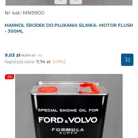
MN9900
MANNOL ŚRODEK DO PŁUKANIA SILNIKA- MOTOR FLUSH
- 300ML
Cena
Cena
9,03 zł
9,50 zł
-5%
podstawowa
Najniższa cena:
7,74 zł
+17%
-5%