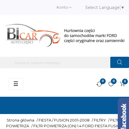
Konto
Select Language
▼
0
0
0
Przełącz
☰
nawigację
Strona główna
/
FIESTA / FUSION 2001-2008
/
FILTRY
/
FILTRY
POWIETRZA
/
FILTR POWIETRZA (ON) 1.4 FORD FIESTA FUSION