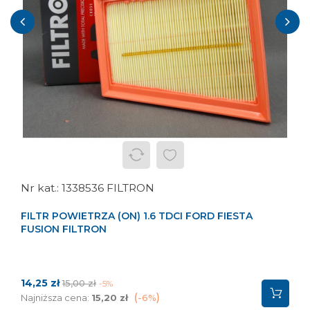
‹
›
1338536 FILTRON
FILTR POWIETRZA (ON) 1.6 TDCI FORD FIESTA
FUSION FILTRON
Cena
Cena
14,25 zł
15,00 zł
-5%
podstawowa
Najniższa cena:
15,20 zł
-6%