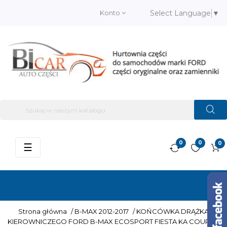
Konto
Select Language
▼
0
0
0
Przełącz
☰
nawigację
Strona główna
/
B-MAX 2012-2017
/
KOŃCÓWKA DRĄŻKA
KIEROWNICZEGO FORD B-MAX ECOSPORT FIESTA KA COURIER