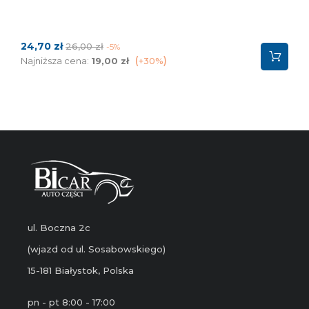
Cena
Cena
24,70 zł
26,00 zł
-5%
podstawowa
Najniższa cena:
19,00 zł
+30%
ul. Boczna 2c
(wjazd od ul. Sosabowskiego)
15-181 Białystok, Polska
pn - pt 8:00 - 17:00