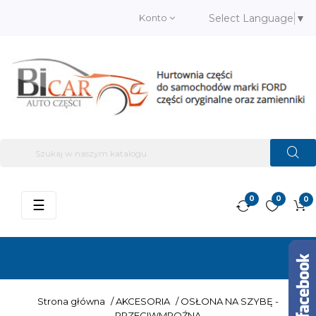
Konto
Select Language
▼
0
0
0
Przełącz
☰
nawigację
Strona główna
/
AKCESORIA
/
OSŁONA NA SZYBĘ -
PRZECIWMROŹNA