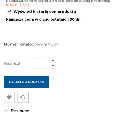
Najniższa cena w ciągu 30 dni przed aktualną promocją:
8,12 zł
-6%
Wyświetl historię cen produktu
Najniższa cena w ciągu ostatnich 30 dni
Numer katalogowy
97-007
Ilość
(szt)
DODAJ DO KOSZYKA
cached


Dostępny