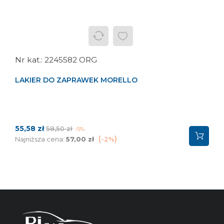
2245582 ORG
LAKIER DO ZAPRAWEK MORELLO
Cena
Cena
55,58 zł
58,50 zł
-5%
podstawowa
Najniższa cena:
57,00 zł
-2%