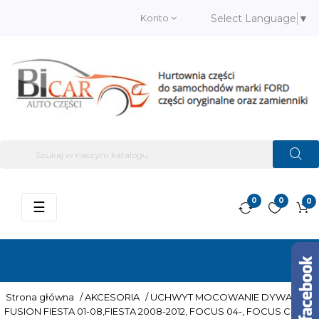
Konto
Select Language
▼
0
0
0
Przełącz
☰
nawigację
Strona główna
/
AKCESORIA
/
UCHWYT MOCOWANIE DYWANIKA
FUSION FIESTA 01-08,FIESTA 2008-2012, FOCUS 04-, FOCUS C-MAX