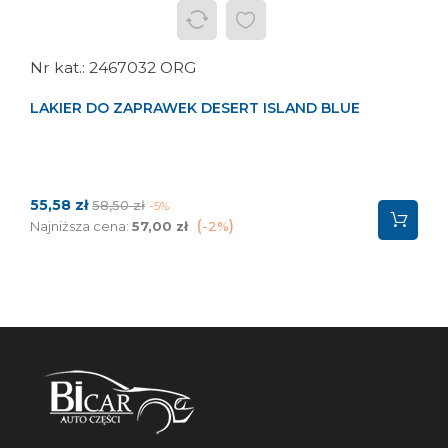
2467032 ORG
LAKIER DO ZAPRAWEK DESERT ISLAND BLUE
Cena
Cena
55,58 zł
58,50 zł
-5%
podstawowa
Najniższa cena:
57,00 zł
-2%