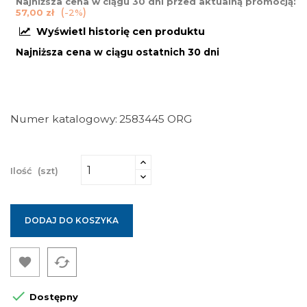
Najniższa cena w ciągu 30 dni przed aktualną promocją:
57,00 zł
-2%
Wyświetl historię cen produktu
Najniższa cena w ciągu ostatnich 30 dni
Numer katalogowy
2583445 ORG
Ilość
(szt)
DODAJ DO KOSZYKA
cached


Dostępny