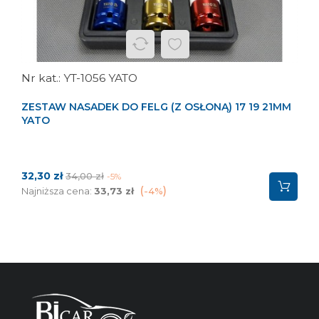
YT-1056 YATO
ZESTAW NASADEK DO FELG (Z OSŁONĄ) 17 19 21MM
YATO
Cena
Cena
32,30 zł
34,00 zł
-5%
podstawowa
Najniższa cena:
33,73 zł
-4%