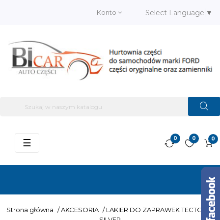
Konto
Select Language
▼
0
0
0
Przełącz
☰
nawigację
Strona główna
/
AKCESORIA
/
LAKIER DO ZAPRAWEK TECTONIC
SILVER