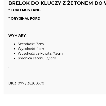
BRELOK DO KLUCZY Z ŻETONEM D
* FORD MUSTANG
* ORYGINAŁ FORD
.
WYMIARY:
Szerokość: 3cm
Wysokość: 4cm
Wysokość całkowita: 7,5cm
Średnica żetonu: 2,3cm
.
BI031077 / 36200370