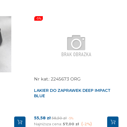
-5%
2245673 ORG
LAKIER DO ZAPRAWEK DEEP IMPACT
BLUE
Cena
Cena
55,58 zł
58,50 zł
-5%
podstawowa
Najniższa cena:
57,00 zł
-2%