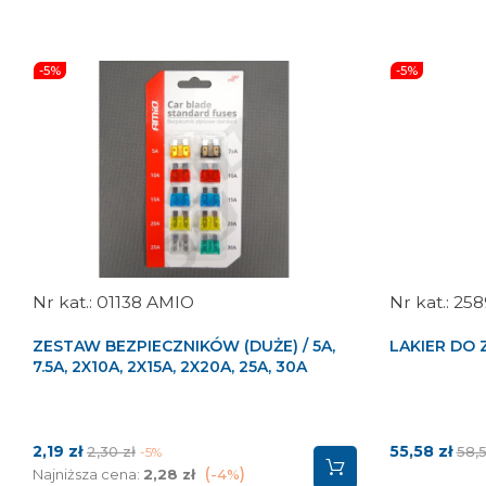
-5%
-5%
01138 AMIO
258
ZESTAW BEZPIECZNIKÓW (DUŻE) / 5A,
LAKIER DO 
7.5A, 2X10A, 2X15A, 2X20A, 25A, 30A
Cena
Cena
Cena
Cen
2,19 zł
55,58 zł
2,30 zł
58,5
-5%
podstawowa
pod
Najniższa cena:
2,28 zł
-4%