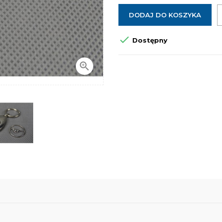
DODAJ DO KOSZYKA

Dostępny
