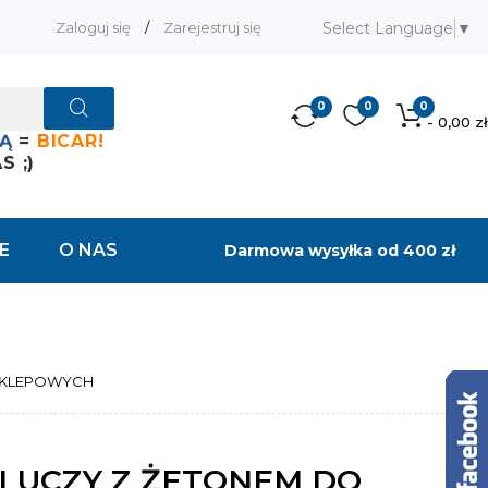
Select Language
▼
Zaloguj się
/
Zarejestruj się
0
0
0
- 0,00 zł
Ą
=
BICAR!
 ;)
E
O NAS
Darmowa wysyłka od 400 zł
SKLEPOWYCH
LUCZY Z ŻETONEM DO