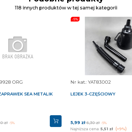
118 innych produktów w tej samej kategorii
-5%
9928 ORG
YAT83002
ZAPRAWEK SEA METALIK
LEJEK 3-CZĘŚCIOWY
a
Cena
Cena
5,99 zł
0 zł
6,30 zł
-5%
-5%
stawowa
podstawowa
Najniższa cena:
5,51 zł
+9%