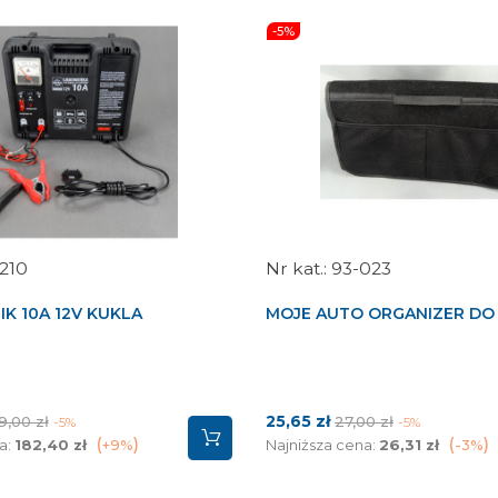
-5%
210
93-023
K 10A 12V KUKLA
MOJE AUTO ORGANIZER DO
na
Cena
Cena
25,65 zł
9,00 zł
27,00 zł
-5%
-5%
dstawowa
podstawowa
a:
182,40 zł
+9%
Najniższa cena:
26,31 zł
-3%