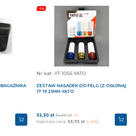
-5%
YT-1056 YATO
 BAGAŻNIKA
ZESTAW NASADEK DO FELG (Z OSŁONĄ)
17 19 21MM YATO
Cena
Cena
32,30 zł
34,00 zł
-5%
podstawowa
Najniższa cena:
33,73 zł
-4%