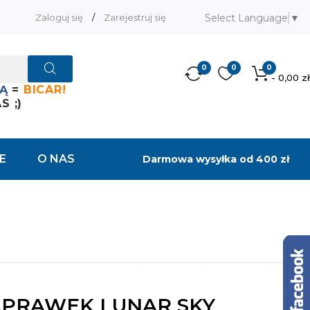
Select Language
▼
Zaloguj się
/
Zarejestruj się
0
0
0
- 0,00 zł
Ą
=
BICAR!
 ;)
E
O NAS
Darmowa wysyłka od 400 zł
APRAWEK LUNAR SKY