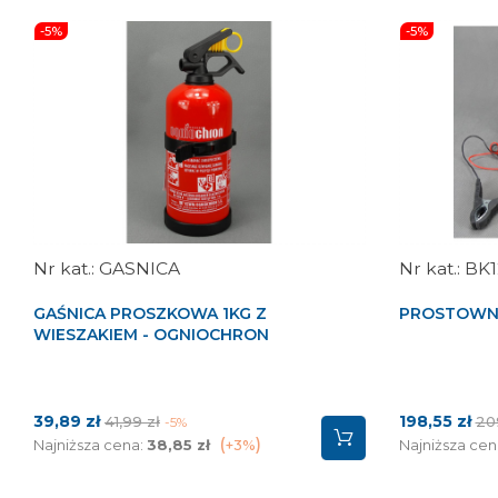
-5%
-5%
GASNICA
BK1
GAŚNICA PROSZKOWA 1KG Z
PROSTOWNI
WIESZAKIEM - OGNIOCHRON
Cena
Cena
Cena
Ce
39,89 zł
198,55 zł
41,99 zł
20
-5%
podstawowa
po
Najniższa cena:
38,85 zł
+3%
Najniższa cen