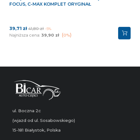
FOCUS, C-MAX KOMPLET ORYGINAŁ
Cena
Cena
39,71 zł
41,80 zł
-5%
podstawowa
Najniższa cena:
39,90 zł
0%
ul. Boczna 2c
(wjazd od ul. Sosabowskiego)
15-181 Białystok, Polska