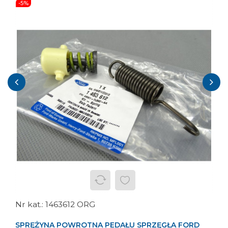
-5%
‹
›
1463612 ORG
SPRĘŻYNA POWROTNA PEDAŁU SPRZĘGŁA FORD