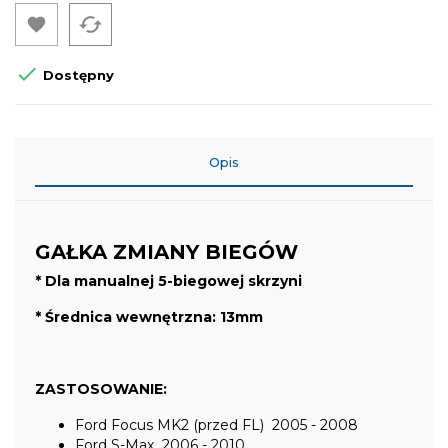
cached


Dostępny
Opis
GAŁKA ZMIANY BIEGÓW
* Dla manualnej 5-biegowej skrzyni
* Średnica wewnętrzna: 13mm
ZASTOSOWANIE:
Ford Focus MK2 (przed FL) 2005 - 2008
Ford S-Max 2006 - 2010