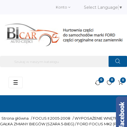
Konto
Select Language
▼
0
0
0
Przełącz
☰
nawigację
Strona główna
/
FOCUS II 2005-2008
/
WYPOSAŻENIE WNĘTRZA
/
GAŁKA ZMIANY BIEGÓW (SZARA 5-BIEG) / FORD FOCUS MK2 (PRZED