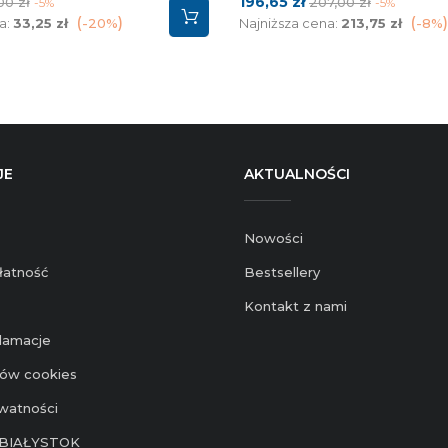
na
Cena
Cena
196,65 zł
00 zł
207,00 zł
-5%
-5%
dstawowa
podstawowa
a:
33,25 zł
-20%
Najniższa cena:
213,75 zł
-8%
JE
AKTUALNOŚCI
Nowości
łatność
Bestsellery
Kontakt z nami
klamacje
ików cookies
ywatności
BIAŁYSTOK