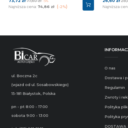
Cena
Cena
Cena
Ce
73,72 zł
26,60 zł
77,60 zł
28,
-5%
podstawowa
po
Najniższa cena:
74,86 zł
-2%
Najniższa cen
INFORMAC
O nas
ul. Boczna 2c
Dostawa i p
(wjazd od ul. Sosabowskiego)
Regulamin
15-181 Białystok, Polska
Zwroty i re
pn - pt 8:00 - 17:00
Polityka pl
sobota 9:00 - 13:00
Polityka pr
DOSTAWA 