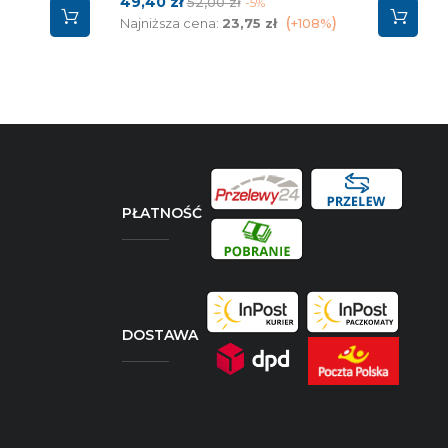
Cena
Cena
49,40 zł
52,00 zł
-5%
podstawowa
Najniższa cena:
23,75 zł
+108%
PŁATNOŚĆ
DOSTAWA