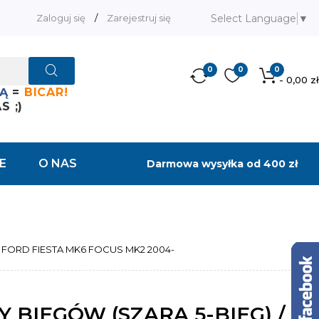
Select Language
▼
Zaloguj się
/
Zarejestruj się
0
0
0
- 0,00 zł
Ą
=
BICAR!
 ;)
E
O NAS
Darmowa wysyłka od 400 zł
/ FORD FIESTA MK6 FOCUS MK2 2004-
 BIEGÓW (SZARA 5-BIEG) /