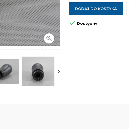
DODAJ DO KOSZYKA

Dostępny
