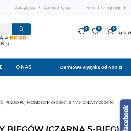
Select Language
▼
Zaloguj się
/
Zarejestruj się
0
0
0
- 0,00 zł
Ą
=
BICAR!
 ;)
E
O NAS
Darmowa wysyłka od 400 zł
2 (PRZED FL), MONDEO MK3 2007-, S-MAX GALAXY 2006-10
 BIEGÓW (CZARNA 5-BIEG) /