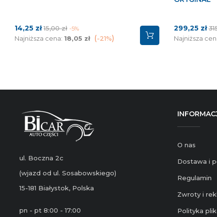
Cena
Cena
Cena
Ce
14,25 zł
299,25 zł
15,00 zł
31
-5%
podstawowa
po
Najniższa cena:
18,05 zł
-21%
Najniższa cen
INFORMAC
O nas
ul. Boczna 2c
Dostawa i p
(wjazd od ul. Sosabowskiego)
Regulamin
15-181 Białystok, Polska
Zwroty i re
pn - pt 8:00 - 17:00
Polityka pl