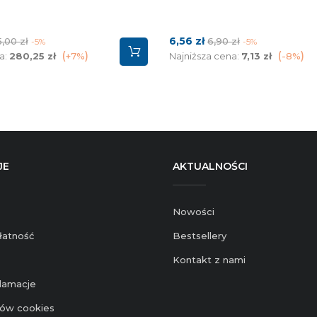
na
Cena
Cena
6,56 zł
5,00 zł
6,90 zł
-5%
-5%
dstawowa
podstawowa
a:
280,25 zł
+7%
Najniższa cena:
7,13 zł
-8%
JE
AKTUALNOŚCI
Nowości
łatność
Bestsellery
Kontakt z nami
klamacje
ików cookies