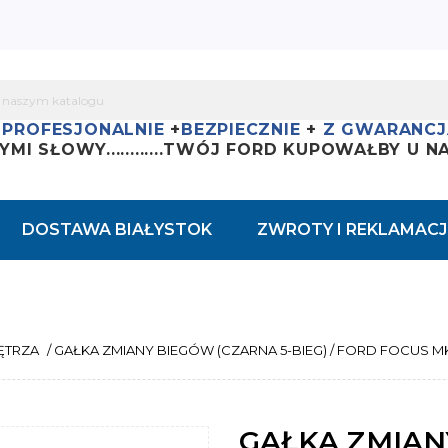
+
PROFESJONALNIE
+
BEZPIECZNIE
+
Z GWARANCJ
YMI SŁOWY............
TWÓJ FORD KUPOWAŁBY U NAS
DOSTAWA BIAŁYSTOK
ZWROTY I REKLAMACJ
ĘTRZA
/
GAŁKA ZMIANY BIEGÓW (CZARNA 5-BIEG) / FORD FOCUS MK
GAŁKA ZMIANY