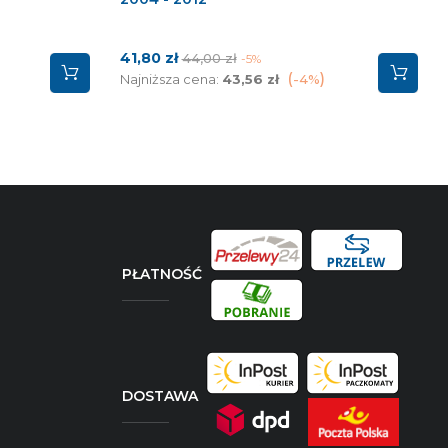
Cena
Cena
41,80 zł
44,00 zł
-5%
podstawowa
Najniższa cena:
43,56 zł
-4%
PŁATNOŚĆ
DOSTAWA