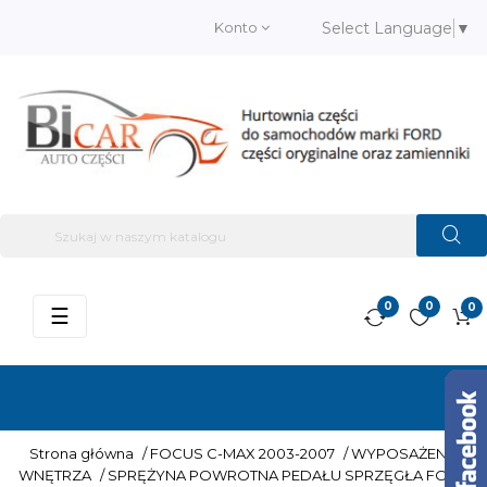
Konto
Select Language
▼
0
0
0
Przełącz
☰
nawigację
Strona główna
/
FOCUS C-MAX 2003-2007
/
WYPOSAŻENIE
WNĘTRZA
/
SPRĘŻYNA POWROTNA PEDAŁU SPRZĘGŁA FORD