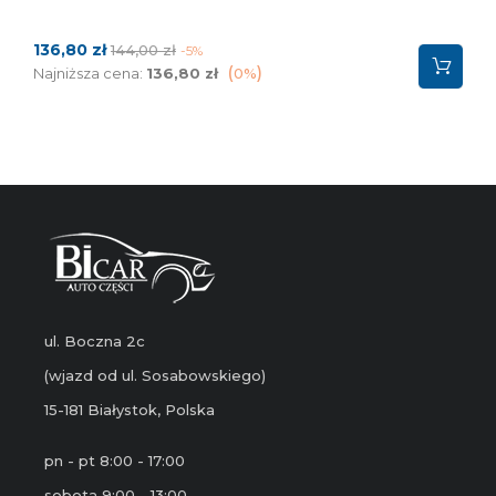
Cena
Cena
136,80 zł
144,00 zł
-5%
podstawowa
Najniższa cena:
136,80 zł
0%
ul. Boczna 2c
(wjazd od ul. Sosabowskiego)
15-181 Białystok, Polska
pn - pt 8:00 - 17:00
sobota 9:00 - 13:00