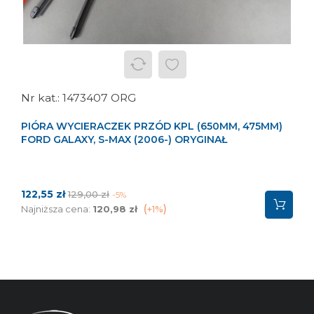
1473407 ORG
PIÓRA WYCIERACZEK PRZÓD KPL (650MM, 475MM)
FORD GALAXY, S-MAX (2006-) ORYGINAŁ
Cena
Cena
122,55 zł
129,00 zł
-5%
podstawowa
Najniższa cena:
120,98 zł
+1%