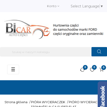
Konto
Select Language
▼
0
0
0
Przełącz
☰
nawigację
Strona główna
/
PIÓRA WYCIERACZEK
/
PIÓRO WYCIERACZKI
330MM/13" ALCA SUPER FLAT