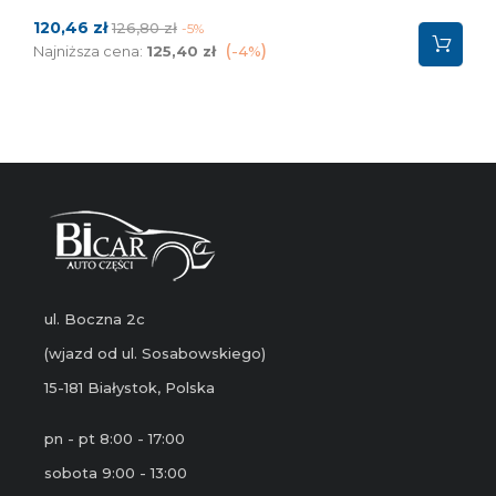
Cena
Cena
120,46 zł
126,80 zł
-5%
podstawowa
Najniższa cena:
125,40 zł
-4%
ul. Boczna 2c
(wjazd od ul. Sosabowskiego)
15-181 Białystok, Polska
pn - pt 8:00 - 17:00
sobota 9:00 - 13:00