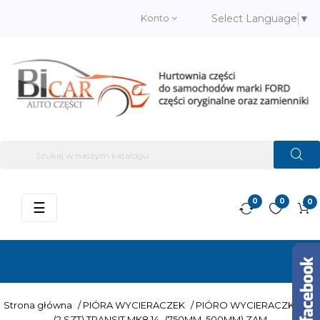
Konto
Select Language
▼
0
0
0
Przełącz
☰
nawigację
Strona główna
/
PIÓRA WYCIERACZEK
/
PIÓRO WYCIERACZKI KPL
(2 SZT) TRANSIT MK8 14- (750MM, 500MM) ZAM