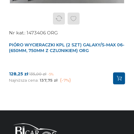
1473406 ORG
PIÓRO WYCIERACZKI KPL (2 SZT) GALAXY/S-MAX 06-
(650MM, 750MM Z CZUJNIKIEM) ORG
Cena
Cena
128,25 zł
135,00 zł
-5%
podstawowa
Najniższa cena:
137,75 zł
-7%