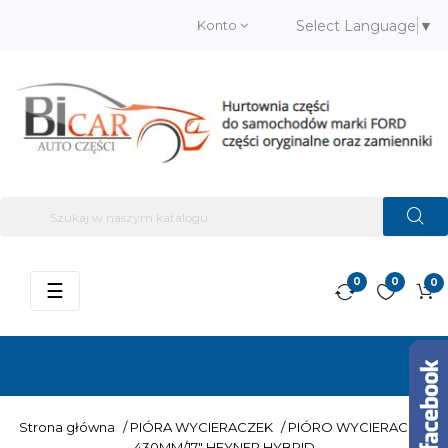
Konto
Select Language
▼
0
0
0
Przełącz
☰
nawigację
Strona główna
/
PIÓRA WYCIERACZEK
/
PIÓRO WYCIERACZKI
430MM/17" HEYNER HYBRID