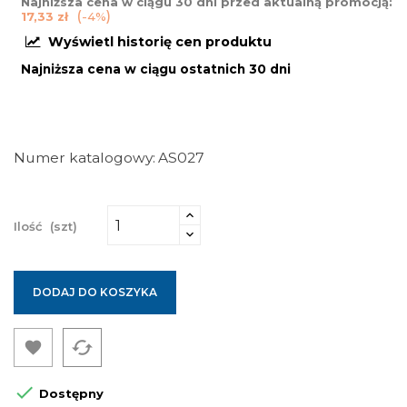
Najniższa cena w ciągu 30 dni przed aktualną promocją:
17,33 zł
-4%
Wyświetl historię cen produktu
Najniższa cena w ciągu ostatnich 30 dni
Numer katalogowy
AS027
Ilość
(szt)
DODAJ DO KOSZYKA
cached


Dostępny