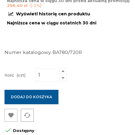
Najniższa cena w ciągu 30 dni przed aktualną promocją:
296,40 zł
-2%
Wyświetl historię cen produktu
Najniższa cena w ciągu ostatnich 30 dni
Numer katalogowy
BAT80/720R
Ilość
(szt)
DODAJ DO KOSZYKA
cached


Dostępny