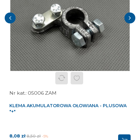
‹
›
05006 ZAM
KLEMA AKUMULATOROWA OŁOWIANA - PLUSOWA
"+"
Cena
Cena
8,08 zł
8,50 zł
-5%