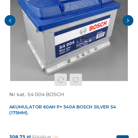
‹
›
S4 004 BOSCH
AKUMULATOR 60AH P+ 540A BOSCH SILVER S4
(175MM).
Cena
Cena
308,75 zł
325,00 zł
-5%