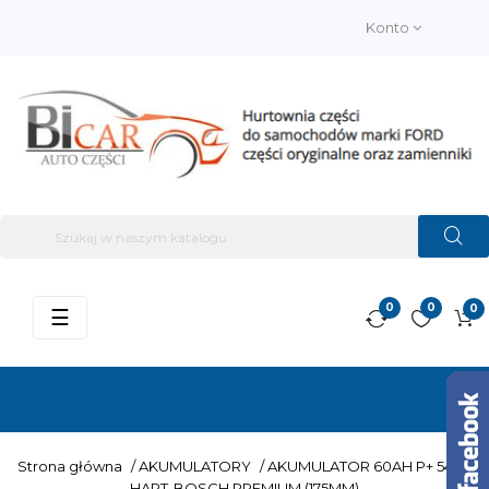
Konto
0
0
0
Przełącz
☰
nawigację
Strona główna
/
AKUMULATORY
/
AKUMULATOR 60AH P+ 540A
HART-BOSCH PREMIUM (175MM)