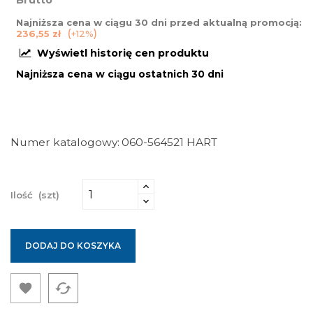
Brutto
Najniższa cena w ciągu 30 dni przed aktualną promocją:
236,55 zł
+12%
Wyświetl historię cen produktu
Najniższa cena w ciągu ostatnich 30 dni
Numer katalogowy
060-564521 HART
Ilość
(szt)
DODAJ DO KOSZYKA
cached
