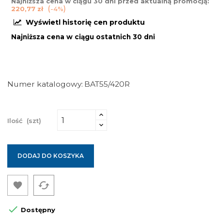
Najniższa cena w ciągu 30 dni przed aktualną promocją:
220,77 zł
-4%
Wyświetl historię cen produktu
Najniższa cena w ciągu ostatnich 30 dni
Numer katalogowy
BAT55/420R
Ilość
(szt)
DODAJ DO KOSZYKA
cached


Dostępny