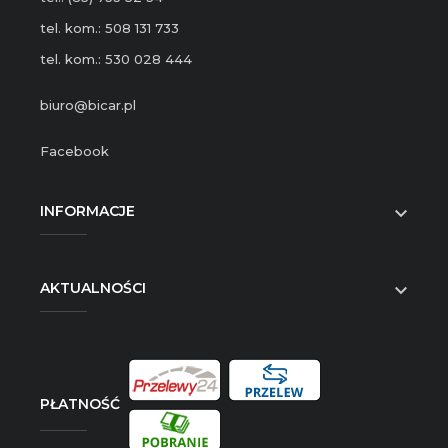
tel. kom.: 508 131 733
tel. kom.: 530 028 444
biuro@bicar.pl
Facebook
INFORMACJE

AKTUALNOŚCI

PŁATNOŚĆ