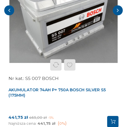
‹
›
S5 007 BOSCH
AKUMULATOR 74AH P+ 750A BOSCH SILVER S5
(175MM)
Cena
Cena
441,75 zł
465,00 zł
-5%
podstawowa
Najniższa cena:
441,75 zł
0%