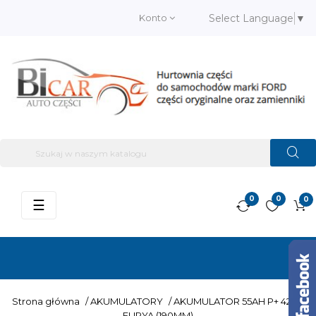
Konto
Select Language
▼
0
0
0
Przełącz
☰
nawigację
Strona główna
/
AKUMULATORY
/
AKUMULATOR 55AH P+ 420A
FURYA (190MM)