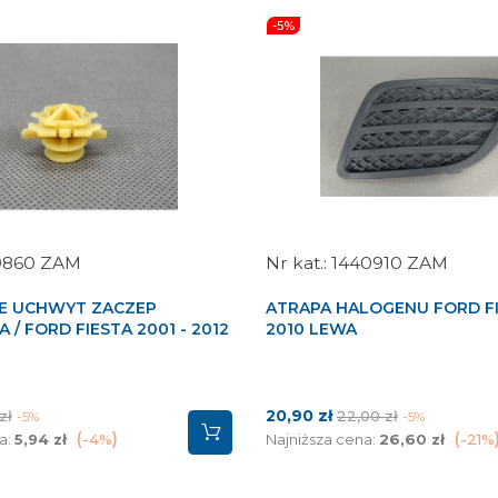
-5%
9860 ZAM
1440910 ZAM
E UCHWYT ZACZEP
ATRAPA HALOGENU FORD FI
 / FORD FIESTA 2001 - 2012
2010 LEWA
Cena
Cena
20,90 zł
zł
22,00 zł
-5%
-5%
tawowa
podstawowa
a:
5,94 zł
-4%
Najniższa cena:
26,60 zł
-21%