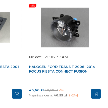
-5%
1209177 ZAM
ESTA 2001-
HALOGEN FORD TRANSIT 2006- 2014-
FOCUS FIESTA CONNECT FUSION
Cena
Cena
45,60 zł
48,00 zł
-5%
podstawowa
Najniższa cena:
46,55 zł
-2%