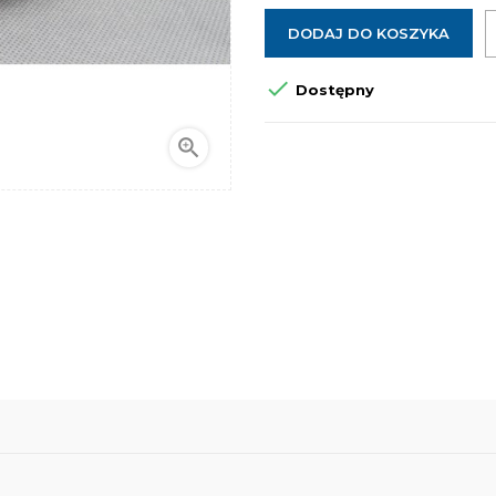
DODAJ DO KOSZYKA

Dostępny
