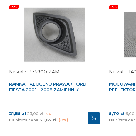
-5%
-5%
1375900 ZAM
114
RAMKA HALOGENU PRAWA / FORD
MOCOWANI
FIESTA 2001 - 2008 ZAMIENNIK
REFLEKTORA
Cena
Cena
Cena
Cena
21,85 zł
5,70 zł
23,00 zł
6,00 
-5%
podstawowa
pods
Najniższa cena:
21,85 zł
0%
Najniższa cen