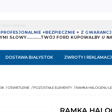
+
PROFESJONALNIE
+
BEZPIECZNIE
+
Z GWARANCJ
YMI SŁOWY............
TWÓJ FORD KUPOWAŁBY U NAS
DOSTAWA BIAŁYSTOK
ZWROTY I REKLAMACJ
008
/
OŚWIETLENIE
/
POZOSTAŁE ELEMENTY
/
RAMKA HALOGENU LEWA
RAMKA HALOG