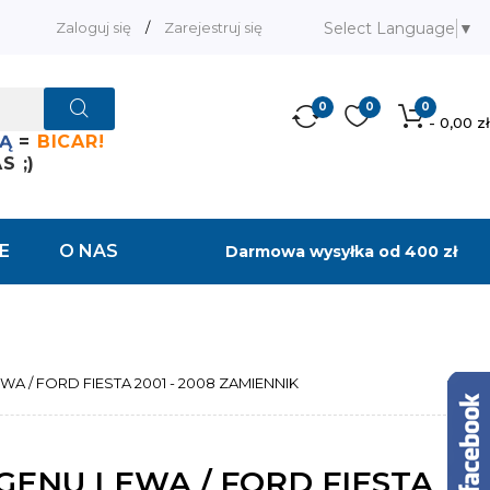
Select Language
▼
Zaloguj się
/
Zarejestruj się
0
0
0
- 0,00 zł
Ą
=
BICAR!
 ;)
E
O NAS
Darmowa wysyłka od 400 zł
 / FORD FIESTA 2001 - 2008 ZAMIENNIK
ENU LEWA / FORD FIESTA