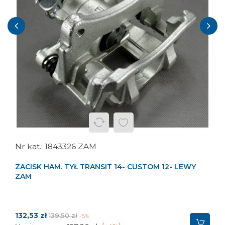
‹
›
1843326 ZAM
ZACISK HAM. TYŁ TRANSIT 14- CUSTOM 12- LEWY
ZAM
Cena
Cena
132,53 zł
139,50 zł
-5%