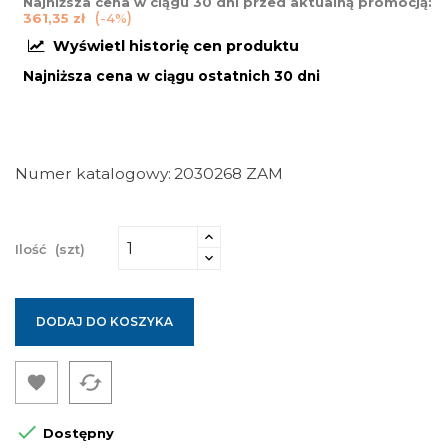
Najniższa cena w ciągu 30 dni przed aktualną promocją:
361,35 zł
-4%
Wyświetl historię cen produktu
Najniższa cena w ciągu ostatnich 30 dni
Numer katalogowy
2030268 ZAM
Ilość
(szt)
DODAJ DO KOSZYKA
cached


Dostępny