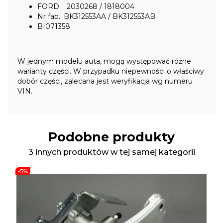
FORD : 2030268 / 1818004
Nr fab.: BK312553AA / BK312553AB
BI071358
W jednym modelu auta, mogą występować różne
warianty części. W przypadku niepewności o właściwy
dobór części, zalecana jest weryfikacja wg numeru
VIN.
Podobne produkty
3 innych produktów w tej samej kategorii
-5%