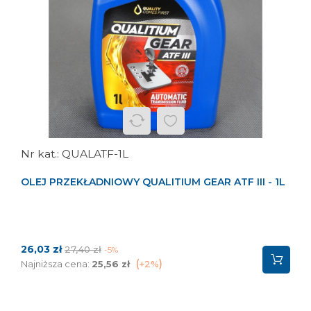
‹
›
QUALATF-1L
OLEJ PRZEKŁADNIOWY QUALITIUM GEAR ATF III - 1L
Cena
Cena
26,03 zł
27,40 zł
-5%
podstawowa
Najniższa cena:
25,56 zł
+2%