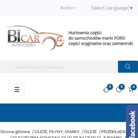
Konto
Select Language
▼
0
0
0
Przełącz
☰
nawigację
Strona główna
/
OLEJE, PŁYNY, SMARY
/
OLEJE
/
PRZEKŁADNIOWE
/
OLEJ PRZEKŁADNIOWY QUALITIUM GEAR GL-5 80W90 - 5L