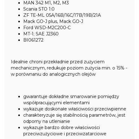
MAN 342 M1, M2, M3
Scania STO 1:0
ZF TE-ML 05A/16B/16C/17B/19B/21A
Mack GO-J plus, Mack GO-J
Ford WSD-M2C200-C
MT-1; SAE J2360
BI061272
Idealnie chroni przekładnie przed zużyciem
mechanicznym, redukuje poziom zużycia min. o 15% -
w porównaniu do analogicznych olejów
gwarantuje dokładne smarowanie pomiędzy
współpracującymi elementami
wykazuje doskonałe właściwości przeciwpienne
charakteryzuje się stabilnością parametrów, jest
odporny na utlenianie
wykazuje bardzo dobre właściwości
przeciwzużyciowe i przeciwzatarciowe