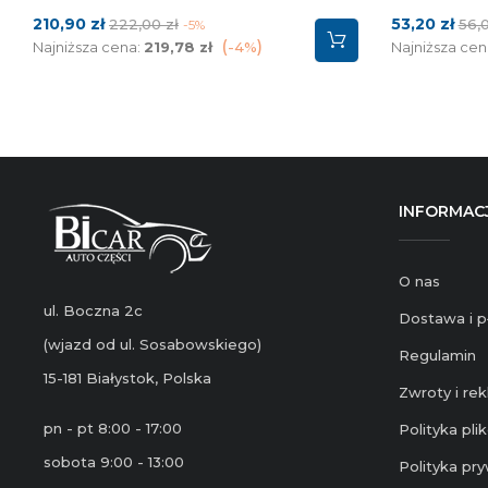
Cena
Cena
Cena
Cen
210,90 zł
53,20 zł
222,00 zł
56,0
-5%
podstawowa
pod
Najniższa cena:
219,78 zł
-4%
Najniższa cen
INFORMAC
O nas
ul. Boczna 2c
Dostawa i p
(wjazd od ul. Sosabowskiego)
Regulamin
15-181 Białystok, Polska
Zwroty i re
pn - pt 8:00 - 17:00
Polityka pl
sobota 9:00 - 13:00
Polityka pr