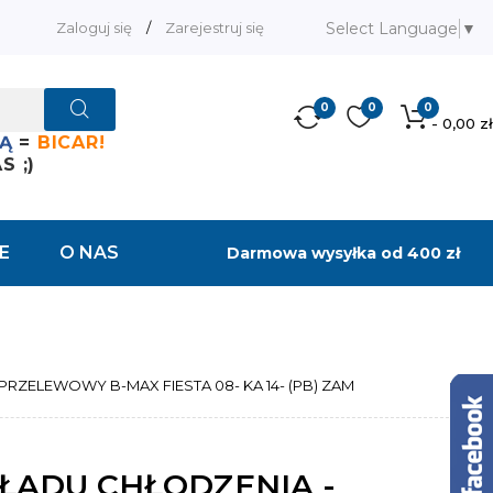
Select Language
▼
Zaloguj się
/
Zarejestruj się
0
0
0
- 0,00 zł
Ą
=
BICAR!
 ;)
E
O NAS
Darmowa wysyłka od 400 zł
ZELEWOWY B-MAX FIESTA 08- KA 14- (PB) ZAM
ŁADU CHŁODZENIA -