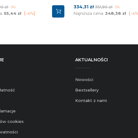
a
Cena
Cena
334,31 zł
0 zł
351,90 zł
-5%
-5%
stawowa
podstawowa
a:
55,44 zł
-4%
Najniższa cena:
348,38 zł
-4
JE
AKTUALNOŚCI
Nowości
łatność
Bestsellery
Kontakt z nami
klamacje
ików cookies
ywatności