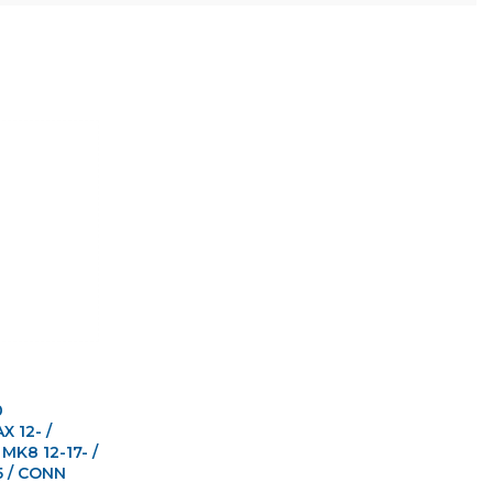
0
 12- /
MK8 12-17- /
5 / CONN