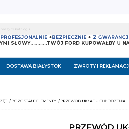
+
PROFESJONALNIE
+
BEZPIECZNIE
+
Z GWARANCJ
YMI SŁOWY............
TWÓJ FORD KUPOWAŁBY U NAS
DOSTAWA BIAŁYSTOK
ZWROTY I REKLAMACJ
RZĘT
/
POZOSTAŁE ELEMENTY
/
PRZEWÓD UKŁADU CHŁODZENIA - PR
PRZEWÓD UK