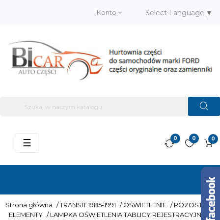
Konto
Select Language
▼
0
0
0
Przełącz
☰
nawigację
Strona główna
/
TRANSIT 1985-1991
/
OŚWIETLENIE
/
POZOSTAŁE
ELEMENTY
/
LAMPKA OŚWIETLENIA TABLICY REJESTRACYJNEJ /