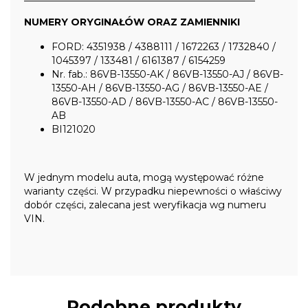
NUMERY ORYGINAŁÓW ORAZ ZAMIENNIKI
FORD: 4351938 / 4388111 / 1672263 / 1732840 /
1045397 / 133481 / 6161387 / 6154259
Nr. fab.: 86VB-13550-AK / 86VB-13550-AJ / 86VB-
13550-AH / 86VB-13550-AG / 86VB-13550-AE /
86VB-13550-AD / 86VB-13550-AC / 86VB-13550-
AB
BI121020
W jednym modelu auta, mogą występować różne
warianty części. W przypadku niepewności o właściwy
dobór części, zalecana jest weryfikacja wg numeru
VIN.
Podobne produkty