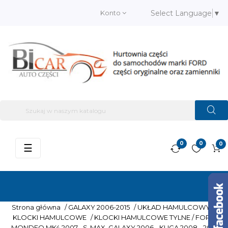
Konto
Select Language
▼
0
0
0
Przełącz
☰
nawigację
Strona główna
/
GALAXY 2006-2015
/
UKŁAD HAMULCOWY
/
KLOCKI HAMULCOWE
/
KLOCKI HAMULCOWE TYLNE / FORD
MONDEO MK4 2007-, S-MAX, GALAXY 2006-, KUGA 2008 - 2012