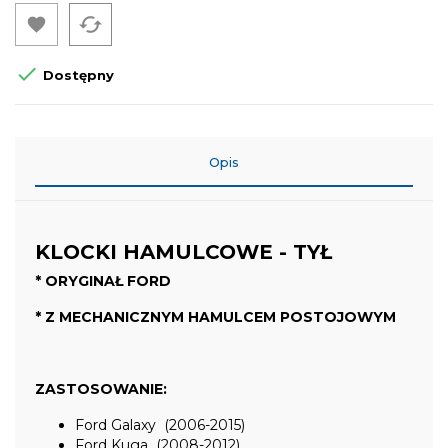
cached


Dostępny
Opis
KLOCKI HAMULCOWE - TYŁ
* ORYGINAŁ FORD
* Z MECHANICZNYM HAMULCEM POSTOJOWYM
ZASTOSOWANIE:
Ford Galaxy (2006-2015)
Ford Kuga (2008-2012)