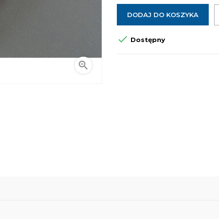
DODAJ DO KOSZYKA

Dostępny
