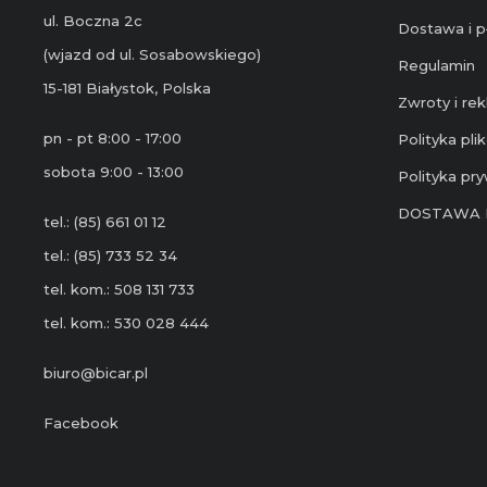
ul. Boczna 2c
Dostawa i p
(wjazd od ul. Sosabowskiego)
Regulamin
15-181 Białystok, Polska
Zwroty i re
pn - pt 8:00 - 17:00
Polityka pl
sobota 9:00 - 13:00
Polityka pr
DOSTAWA 
tel.: (85) 661 01 12
tel.: (85) 733 52 34
tel. kom.: 508 131 733
tel. kom.: 530 028 444
biuro@bicar.pl
Facebook