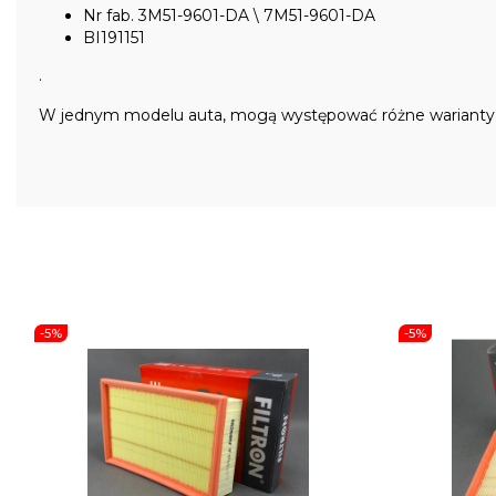
Nr fab. 3M51-9601-DA \ 7M51-9601-DA
BI191151
.
W jednym modelu auta, mogą występować różne warianty cz
-5%
-5%