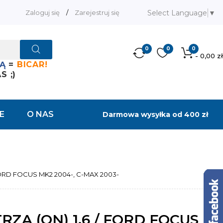
Select Language
▼
Zaloguj się
/
Zarejestruj się
0
0
0
- 0,00 zł
Ą
=
BICAR!
 ;)
E
O NAS
Darmowa wysyłka od 400 zł
 FORD FOCUS MK2 2004-, C-MAX 2003-
RZA (ON) 1.6 / FORD FOCUS