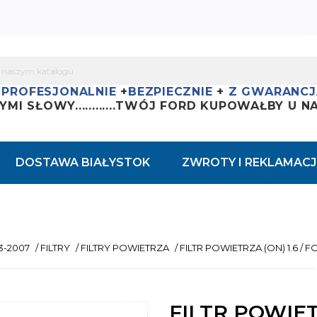
+
PROFESJONALNIE
+
BEZPIECZNIE
+
Z GWARANCJ
YMI SŁOWY............
TWÓJ FORD KUPOWAŁBY U NAS
DOSTAWA BIAŁYSTOK
ZWROTY I REKLAMACJ
3-2007
/
FILTRY
/
FILTRY POWIETRZA
/
FILTR POWIETRZA (ON) 1.6 /
FILTR POWIET