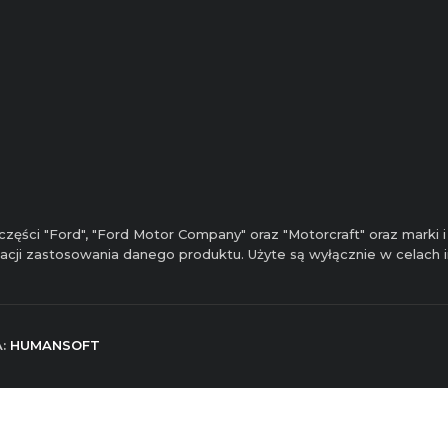
zęści "Ford", "Ford Motor Company" oraz "Motorcraft" oraz marki
ikacji zastosowania danego produktu. Użyte są wyłącznie w celach
A:
HUMANSOFT