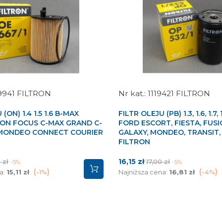
9941 FILTRON
1119421 FILTRON
(ON) 1.4 1.5 1.6 B-MAX
FILTR OLEJU (PB) 1.3, 1.6, 1.7, 1
ION FOCUS C-MAX GRAND C-
FORD ESCORT, FIESTA, FUSI
MONDEO CONNECT COURIER
GALAXY, MONDEO, TRANSIT
FILTRON
a
Cena
Cena
16,15 zł
 zł
17,00 zł
-5%
-5%
stawowa
podstawowa
a:
15,11 zł
-1%
Najniższa cena:
16,81 zł
-4%