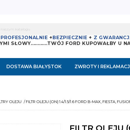
+
PROFESJONALNIE
+
BEZPIECZNIE
+
Z GWARANCJ
YMI SŁOWY............
TWÓJ FORD KUPOWAŁBY U NAS
DOSTAWA BIAŁYSTOK
ZWROTY I REKLAMACJ
ILTRY OLEJU
/
FILTR OLEJU (ON) 1.4/1.5/1.6 FORD B-MAX, FIESTA, 
FILTR OLEJU (