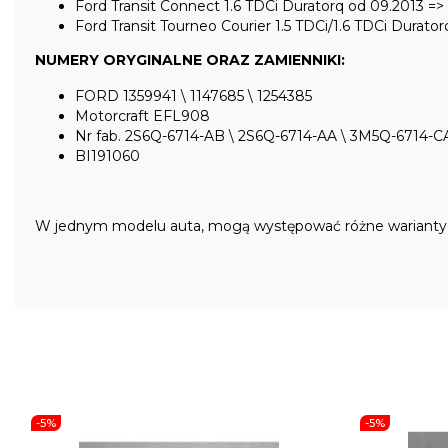
Ford Transit Connect 1.6 TDCi Duratorq od 09.2013 =>
Ford Transit Tourneo Courier 1.5 TDCi/1.6 TDCi Durato
NUMERY ORYGINALNE ORAZ ZAMIENNIKI:
FORD 1359941 \ 1147685 \ 1254385
Motorcraft EFL908
Nr fab. 2S6Q-6714-AB \ 2S6Q-6714-AA \ 3M5Q-6714-C
BI191060
W jednym modelu auta, mogą występować różne warianty cz
-5%
-5%