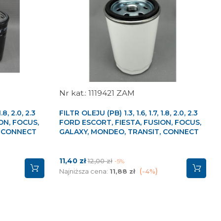
1119421 ZAM
.8, 2.0, 2.3
FILTR OLEJU (PB) 1.3, 1.6, 1.7, 1.8, 2.0, 2.3
ON, FOCUS,
FORD ESCORT, FIESTA, FUSION, FOCUS,
, CONNECT
GALAXY, MONDEO, TRANSIT, CONNECT
Cena
Cena
11,40 zł
12,00 zł
-5%
podstawowa
Najniższa cena:
11,88 zł
-4%