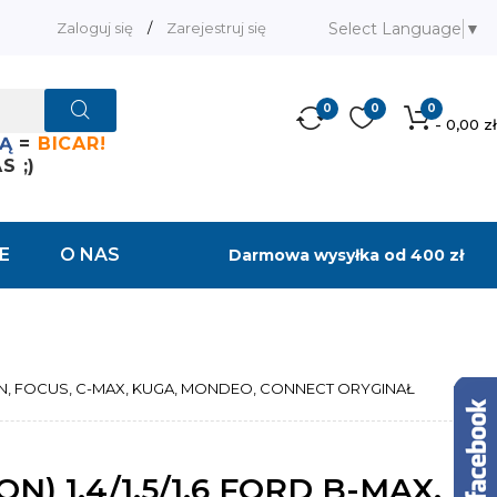
Select Language
▼
Zaloguj się
/
Zarejestruj się
0
0
0
- 0,00 zł
Ą
=
BICAR!
 ;)
E
O NAS
Darmowa wysyłka od 400 zł
FUSION, FOCUS, C-MAX, KUGA, MONDEO, CONNECT ORYGINAŁ
ON) 1.4/1.5/1.6 FORD B-MAX,