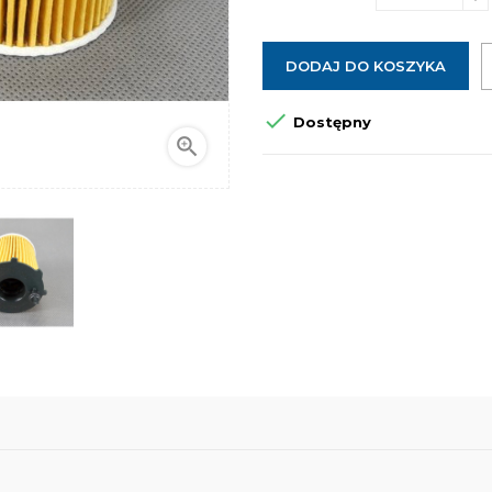
DODAJ DO KOSZYKA

Dostępny
