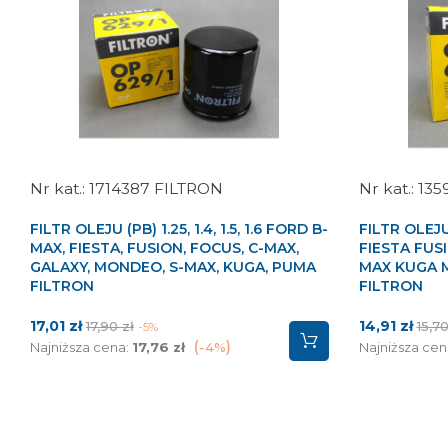
1714387 FILTRON
135
FILTR OLEJU (PB) 1.25, 1.4, 1.5, 1.6 FORD B-
FILTR OLEJU 
MAX, FIESTA, FUSION, FOCUS, C-MAX,
FIESTA FUS
GALAXY, MONDEO, S-MAX, KUGA, PUMA
MAX KUGA 
FILTRON
FILTRON
Cena
Cena
Cena
Cen
17,01 zł
14,91 zł
17,90 zł
15,70
-5%
podstawowa
pod
Najniższa cena:
17,76 zł
-4%
Najniższa cen