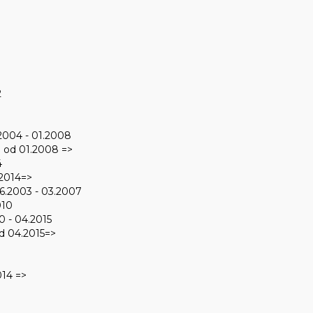
2
2004 - 01.2008
 od 01.2008 =>
4
.2014=>
6.2003 - 03.2007
010
0 - 04.2015
d 04.2015=>
014 =>